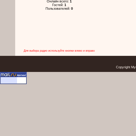
Онлайн всего:
1
Гостей:
1
Пользователей:
0
Для выбора радио используйте кнопки влево и вправо
Copyright My