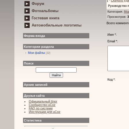
[ ·
Скачать уд
Форум
Руководство 
Фотоальбомы
Категория
:
Мо
Просмотров
:
3
Гостевая книга
Всего коммент
Автомобильные логотипы
Имя *:
Форма входа
Email *:
Категории раздела
Мои файлы
[32]
Поиск
Код *:
Архив записей
Друзья сайта
Официальный блог
Сообщество uCoz
FAQ по системе
Инструкции для uCoz
Статистика