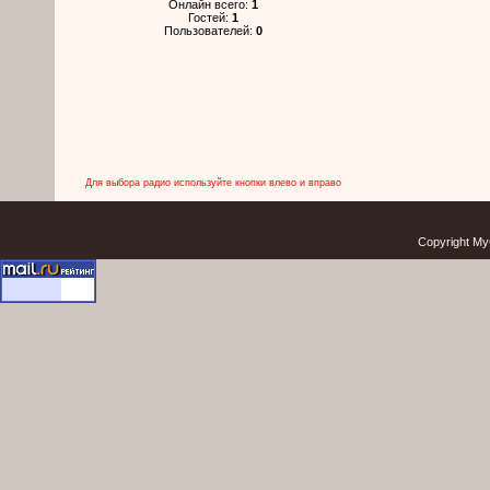
Онлайн всего:
1
Гостей:
1
Пользователей:
0
Для выбора радио используйте кнопки влево и вправо
Copyright My