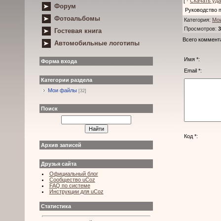
[ ·
Скачать уд
Форум
Руководство 
Фотоальбомы
Категория
:
Мо
Просмотров
:
3
Гостевая книга
Всего коммент
Автомобильные логотипы
Имя *:
Форма входа
Email *:
Категории раздела
Мои файлы
[32]
Поиск
Код *:
Архив записей
Друзья сайта
Официальный блог
Сообщество uCoz
FAQ по системе
Инструкции для uCoz
Статистика