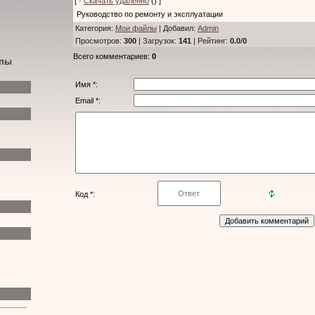
[ ·
Скачать удаленно
() ]
Руководство по ремонту и эксплуатации
Категория
:
Мои файлы
|
Добавил
:
Admin
Просмотров
:
300
|
Загрузок
:
141
|
Рейтинг
:
0.0
/
0
Всего комментариев
:
0
ипы
Имя *:
Email *:
Код *: