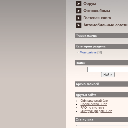
Форум
Фотоальбомы
Гостевая книга
Автомобильные логот
Форма входа
Категории раздела
Мои файлы
[32]
Поиск
Архив записей
Друзья сайта
Официальный блог
Сообщество uCoz
FAQ по системе
Инструкции для uCoz
Статистика