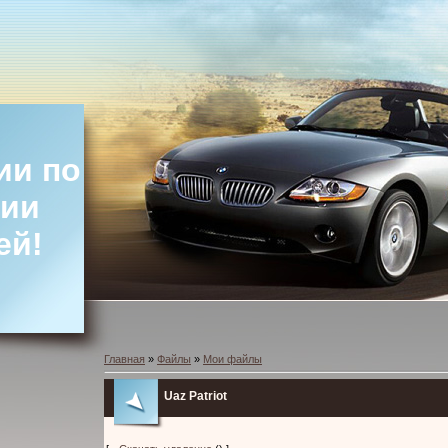
ии по
ции
ей!
Главная
»
Файлы
»
Мои файлы
Uaz Patriot