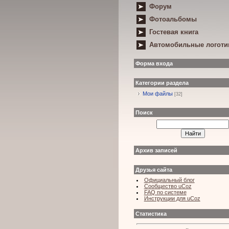
Форум
Фотоальбомы
Гостевая книга
Автомобильные логот
Форма входа
Категории раздела
Мои файлы
[32]
Поиск
Архив записей
Друзья сайта
Официальный блог
Сообщество uCoz
FAQ по системе
Инструкции для uCoz
Статистика