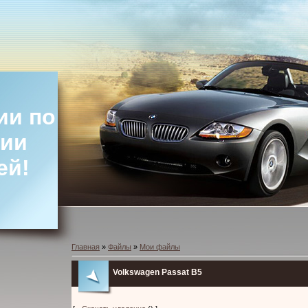
ии по
ции
ей!
Главная
»
Файлы
»
Мои файлы
Volkswagen Passat B5