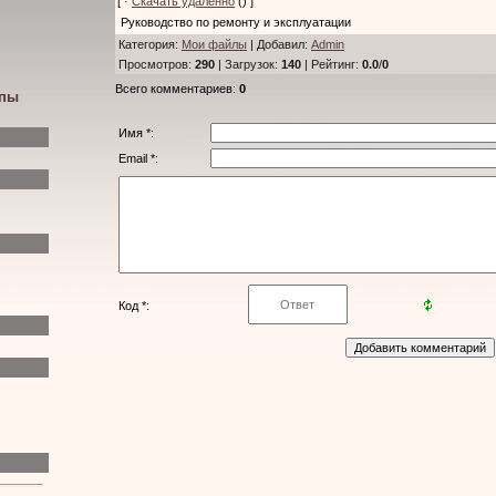
[ ·
Скачать удаленно
() ]
Руководство по ремонту и эксплуатации
Категория
:
Мои файлы
|
Добавил
:
Admin
Просмотров
:
290
|
Загрузок
:
140
|
Рейтинг
:
0.0
/
0
Всего комментариев
:
0
ипы
Имя *:
Email *:
Код *: