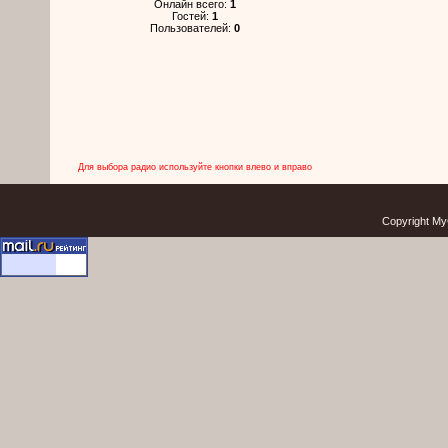
Онлайн всего:
1
Гостей:
1
Пользователей:
0
Для выбора радио используйте кнопки влево и вправо
Copyright My