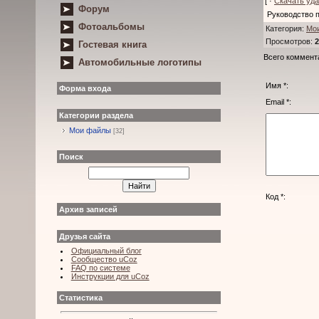
[ ·
Скачать уд
Форум
Руководство 
Фотоальбомы
Категория
:
Мо
Просмотров
:
2
Гостевая книга
Всего коммент
Автомобильные логотипы
Имя *:
Форма входа
Email *:
Категории раздела
Мои файлы
[32]
Поиск
Код *:
Архив записей
Друзья сайта
Официальный блог
Сообщество uCoz
FAQ по системе
Инструкции для uCoz
Статистика