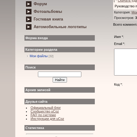
[ ·
Скачать уд
Форум
Руководство 
Фотоальбомы
Категория
:
Мо
Просмотров
:
3
Гостевая книга
Всего коммент
Автомобильные логотипы
Имя *:
Форма входа
Email *:
Категории раздела
Мои файлы
[32]
Поиск
Код *:
Архив записей
Друзья сайта
Официальный блог
Сообщество uCoz
FAQ по системе
Инструкции для uCoz
Статистика