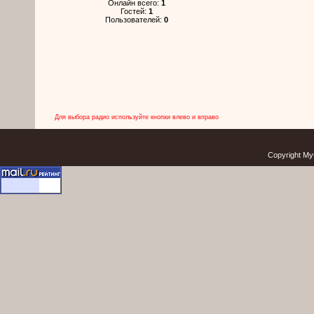
Онлайн всего:
1
Гостей:
1
Пользователей:
0
Для выбора радио используйте кнопки влево и вправо
Copyright My