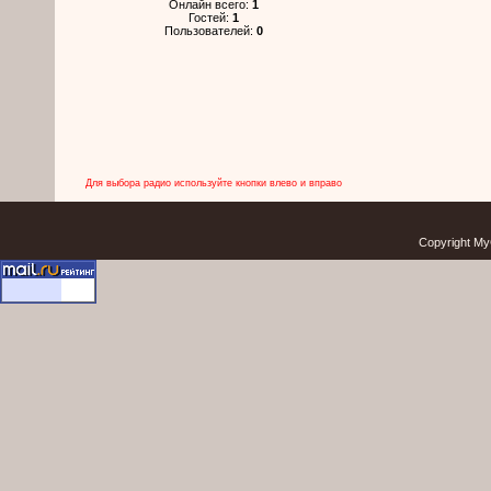
Онлайн всего:
1
Гостей:
1
Пользователей:
0
Для выбора радио используйте кнопки влево и вправо
Copyright My