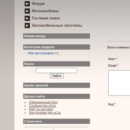
Форум
Фотоальбомы
Гостевая книга
Автомобильные логотипы
Форма входа
Категории раздела
Всего коммент
Мои фотографии
[43]
Имя *:
Поиск
Email *:
Архив записей
Друзья сайта
Официальный блог
Код *:
Сообщество uCoz
FAQ по системе
Инструкции для uCoz
Статистика