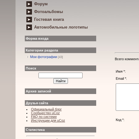
Форум
Фотоальбомы
Гостевая книга
Автомобильные логотипы
Форма входа
Категории раздела
Мои фотографии
[43]
Всего коммент
Поиск
Имя *:
Email *:
Архив записей
Друзья сайта
Официальный блог
Сообщество uCoz
FAQ по системе
Код *:
Инструкции для uCoz
Статистика