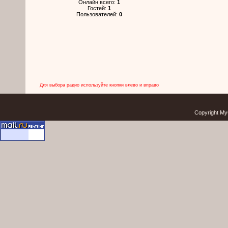
Онлайн всего:
1
Гостей:
1
Пользователей:
0
Для выбора радио используйте кнопки влево и вправо
Copyright My