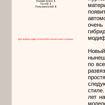
Онлайн всего:
1
матер
Гостей:
1
Пользователей:
0
появ
автом
очен
гибри
модиф
Для выбора радио используйте кнопки влево и вправо
Новый
нынеш
по все
развя
прост
следу
стиле.
лет н
моде