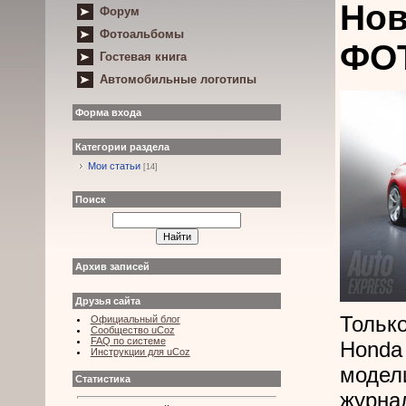
Нов
Форум
Фотоальбомы
ФО
Гостевая книга
Автомобильные логотипы
Форма входа
Категории раздела
Мои статьи
[14]
Поиск
Архив записей
Друзья сайта
Тольк
Официальный блог
Сообщество uCoz
FAQ по системе
Honda
Инструкции для uCoz
модел
Статистика
журна