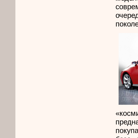
совре
очере
поколе
«косм
предн
покупа