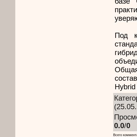
базе 
практ
уверяю
Под к
станд
гибр
объед
Обща
состав
Hybrid
Катего
(25.05
Просм
0.0
/
0
Всего коммент