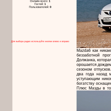
Онлайн всего:
1
Гостей:
1
Пользователей:
0
Для выбора радио используйте кнопки влево и вправо
Mazda6 как никак
беззаботной про
Должанка, которая
орошается дождем
сезоном отпуско
два года назад 
уступающим ником
богатству оснаще
Плюс Мазды в том