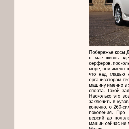
Побережье косы Д
в мае жизнь зде
серферов, посколь
море, они имеют 
что над гладью 
организаторам те
машину именно в 
спорта. Такой за
Насколько это во
заключить в кузо
конечно, о 260-
поколения. Про
версий до появл
машин сейчас не в
Мазду.