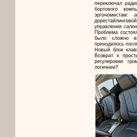
переключал радио
бортового комп
эргономистам:
дорестайлингово
управления салон
Проблема состоял
было сложно в
приходилось погл
Новый блок клав
Возврат к прос
регулировки гр
логичнее?