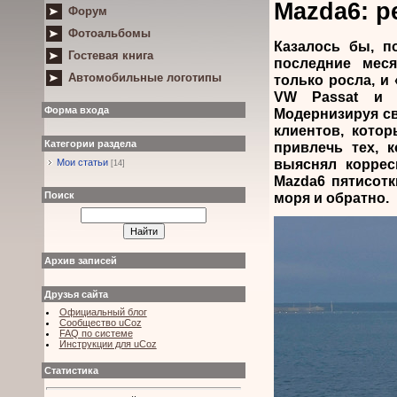
Mazda6: р
Форум
Фотоальбомы
Казалось бы, п
Гостевая книга
последние мес
Автомобильные логотипы
только росла, и
VW Passat и T
Форма входа
Модернизируя св
клиентов, кото
Категории раздела
привлечь тех, 
выяснял коррес
Мои статьи
[14]
Mazda6 пятисотк
моря и обратно.
Поиск
Архив записей
Друзья сайта
Официальный блог
Сообщество uCoz
FAQ по системе
Инструкции для uCoz
Статистика