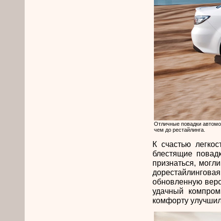
Отличные повадки автомо
чем до рестайлинга.
К счастью легкос
блестящие повад
признаться, могл
дорестайлинговая
обновленную верс
удачный компром
комфорту улучши