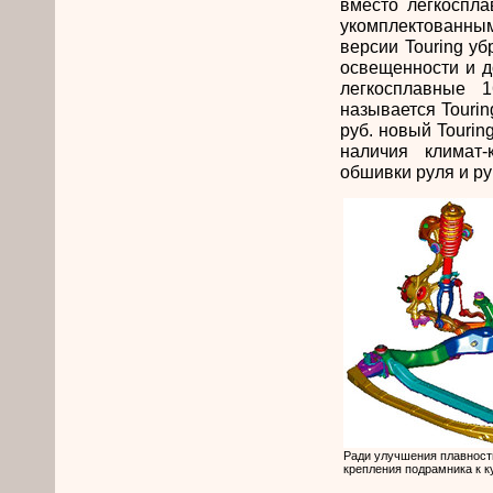
вместо легкоспл
укомплектованным
версии Touring у
освещенности и д
легкосплавные 
называется Tourin
руб. новый Touring
наличия климат-
обшивки руля и р
Ради улучшения плавност
крепления подрамника к к