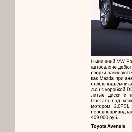
Нынешний VW Pass
автосалоне дебют
сборки начинаются
как Mazda при ан
стеклоподъемника
л.с.) с коробкой D
литые диски и а
Пассата над кон
мотором 2.0FSI
переднеприводная
409 000 руб.
Toyota Avensis