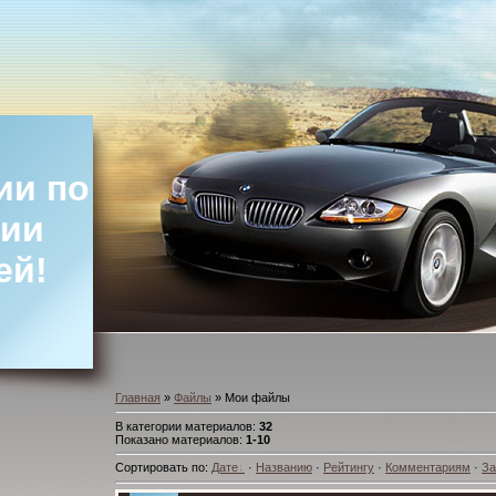
ии по
ции
ей!
Главная
»
Файлы
» Мои файлы
В категории материалов
:
32
Показано материалов
:
1-10
Сортировать по
:
Дате
·
Названию
·
Рейтингу
·
Комментариям
·
За