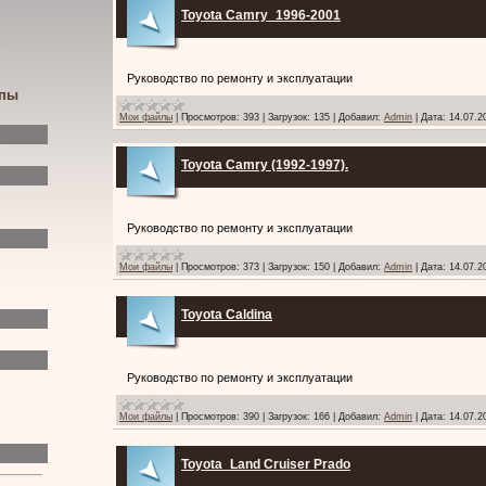
Toyota Camry_1996-2001
Руководство по ремонту и эксплуатации
ипы
Мои файлы
|
Просмотров:
393
|
Загрузок:
135
|
Добавил:
Admin
|
Дата:
14.07.2
Toyota Camry (1992-1997).
Руководство по ремонту и эксплуатации
Мои файлы
|
Просмотров:
373
|
Загрузок:
150
|
Добавил:
Admin
|
Дата:
14.07.2
Toyota Caldina
Руководство по ремонту и эксплуатации
Мои файлы
|
Просмотров:
390
|
Загрузок:
166
|
Добавил:
Admin
|
Дата:
14.07.2
Toyota_Land Cruiser Prado